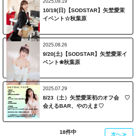
2025.09.19
10/19(日)【SODSTAR】矢埜愛茉
イベント☆秋葉原
2025.08.26
9/20(土)【SODSTAR】矢埜愛茉イ
ベント❀秋葉原
2025.07.29
8/23（土）矢埜愛茉初のオフ会 ♡
会えるBAR、やのえま♡
18件中
次へ ≫