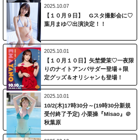
2025.10.07
【１０月９日】 Gスタ撮影会に♡
葉月まゆ♡出演決定！！
2025.10.01
【１０月１０日】矢埜愛茉♡一夜限
りのナイトアンバサダー登場＋限
定グッズ＆オリシャンも登場！
2025.10.01
10/2(木)17時30分～(19時30分新規
受付終了予定) 小栗操『Misao』＠
秋葉原