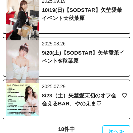
2025.09.19
10/19(日)【SODSTAR】矢埜愛茉
イベント☆秋葉原
2025.08.26
9/20(土)【SODSTAR】矢埜愛茉イ
ベント❀秋葉原
2025.07.29
8/23（土）矢埜愛茉初のオフ会 ♡
会えるBAR、やのえま♡
18件中
次へ ≫