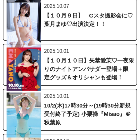
2025.10.07
【１０月９日】 Gスタ撮影会に♡
葉月まゆ♡出演決定！！
2025.10.01
【１０月１０日】矢埜愛茉♡一夜限
りのナイトアンバサダー登場＋限
定グッズ＆オリシャンも登場！
2025.10.01
10/2(木)17時30分～(19時30分新規
受付終了予定) 小栗操『Misao』＠
秋葉原